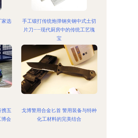
厂家选
手工锻打传统炮弹钢夹钢中式土切
片刀——现代厨房中的传统工艺瑰
宝
行携五
戈博警用合金匕首 警用装备与特种
工博会
化工材料的完美结合