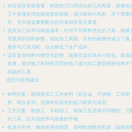
保证优异表面质量
：精密的刃口和优化的几何角度，能够在
工中直接获得低粗糙度的表面，减少振动与毛刺，对于需要
封、光学或低摩擦配合的仪表部件至关重要。
提高加工效率与降低成本
：针对不同材料优化的刀具，能够
用更高的切削参数，缩短加工周期。良好的耐磨性减少了换
频率与刀具消耗，综合降低了生产成本。
适应复杂结构与微型化趋势
：随着仪器仪表向小型化、集成
发展，微径铣刀和特殊刃型的铣刀成为加工微型精密结构不
或缺的工具。
、 选型与使用建议
材料匹配
：根据被加工工件材料（铝合金、不锈钢、工程塑
料、铜合金等）选择对应优化的铣刀材质与涂层。
工艺匹配
：粗加工、半精加工、精加工应选择不同槽型、刃
的刀具，以实现效率与质量的平衡。
机床与夹持
：确保使用高精度、高刚性的数控机床（如精密