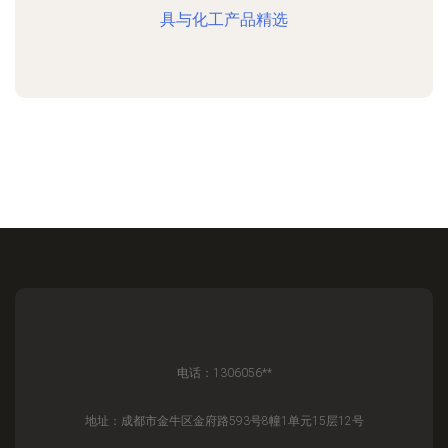
具与化工产品精选
电话：1306056**
地址：成都市金牛区金府路593号8幢1单元15层12号