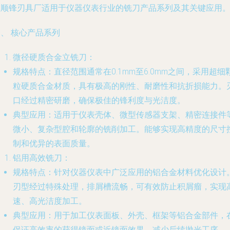
鑫顺锋刃具厂适用于仪器仪表行业的铣刀产品系列及其关键应用
、 核心产品系列
微径硬质合金立铣刀
：
规格特点
：直径范围通常在0.1mm至6.0mm之间，采用超细
粒硬质合金材质，具有极高的刚性、耐磨性和抗折损能力。
口经过精密研磨，确保极佳的锋利度与光洁度。
典型应用
：适用于仪表壳体、微型传感器支架、精密连接件
微小、复杂型腔和轮廓的铣削加工。能够实现高精度的尺寸
制和优异的表面质量。
铝用高效铣刀
：
规格特点
：针对仪器仪表中广泛应用的铝合金材料优化设计
刃型经过特殊处理，排屑槽流畅，可有效防止积屑瘤，实现
速、高光洁度加工。
典型应用
：用于加工仪表面板、外壳、框架等铝合金部件，
保证高效率的获得镜面或近镜面效果，减少后续抛光工序。