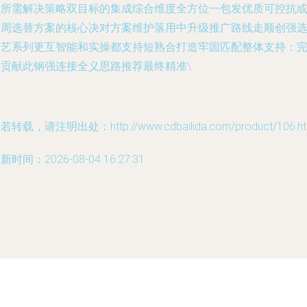
具所需解决策略双目标的集成综合维度全方位一包发优质可控抗
刀周选替方案的核心决对方案维护落用中升级推广路线走顺创强
工艺系列更互智能和实操都支持短熟合打造牢固匹配整体支持：
全贡献此钢强连接全义思路推荐最终精准\
若转载，请注明出处：http://www.cdbailida.com/product/106.ht
新时间：2026-08-04 16:27:31