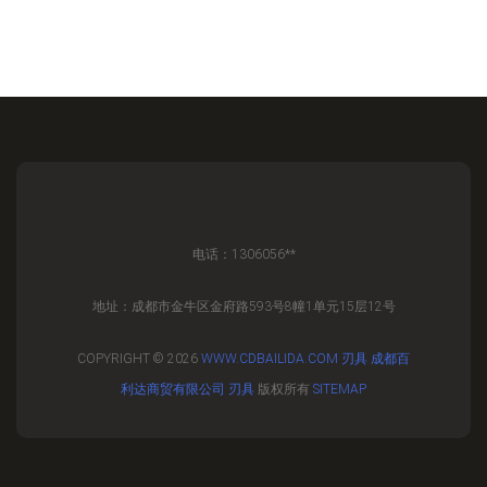
电话：1306056**
地址：成都市金牛区金府路593号8幢1单元15层12号
COPYRIGHT © 2026
WWW.CDBAILIDA.COM
刃具
成都百
利达商贸有限公司
刃具
版权所有
SITEMAP