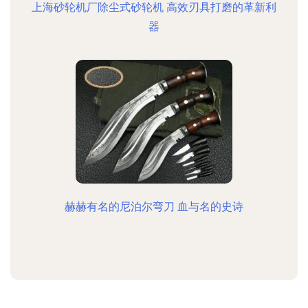
上海砂轮机厂除尘式砂轮机 高效刃具打磨的革新利
器
赫赫有名的尼泊尔弯刀 血与名的史诗