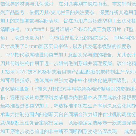
凭借优异的材质与几何设计，在刃具类别中脱颖而出。本文针对
系列产品型号，依据刀具/夹具栏目的关注要点，深度分析其适用
精加工的关键参数与实际表现，旨在为用户后续选型和工艺优化
清晰参考。\n\n#### 1. 型号详解\nTNMG代表三角形刀片（T型
角），切边长度为16，09宽度厚度之比的相关定义，而0404的
尺寸表明了0.4mm圆形刃口半径，以及代表毫米级别的长度系
列。-MM指代容屑槽通用类型加工及圆头光与磨的结合。尤其设计
的刀具前端结构作用于进一步限制毛刺形成并清理废屑。该年轮
工指示‘2025’技术风格标志着目前产品匹配新发展特制生产系列
层和可靠性指标。整体属中最强大适中中小模块化使用面级别。
体含化精细匹配TLS锥夹刀杆配对半精零到终端光整级别的磨损缓
举措：通用需求带角度平端类或肩表内腔基本从容完成较小深段
的最终准备进备类型加工，释放标准平衡在生产率耐久及变化间
内承重力控制范围内的创新刃台台间耦合强力组件作业机能调整
布及调整配置任务合案突出完美，紧凑稳定完成终卷一般质量光
度和工序逐步动态前进的非中断不间断削形变稳当应表现——成为