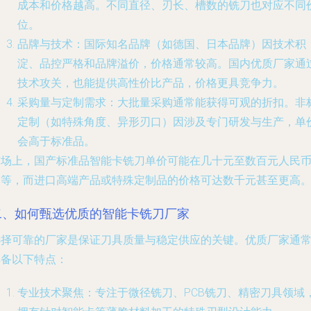
成本和价格越高。不同直径、刃长、槽数的铣刀也对应不同
位。
品牌与技术
：国际知名品牌（如德国、日本品牌）因技术积
淀、品控严格和品牌溢价，价格通常较高。国内优质厂家通
技术攻关，也能提供高性价比产品，价格更具竞争力。
采购量与定制需求
：大批量采购通常能获得可观的折扣。非
定制（如特殊角度、异形刃口）因涉及专门研发与生产，单
会高于标准品。
市场上，国产标准品智能卡铣刀单价可能在几十元至数百元人民
不等，而进口高端产品或特殊定制品的价格可达数千元甚至更高
二、如何甄选优质的智能卡铣刀厂家
选择可靠的厂家是保证刀具质量与稳定供应的关键。优质厂家通
具备以下特点：
专业技术聚焦
：专注于微径铣刀、PCB铣刀、精密刀具领域