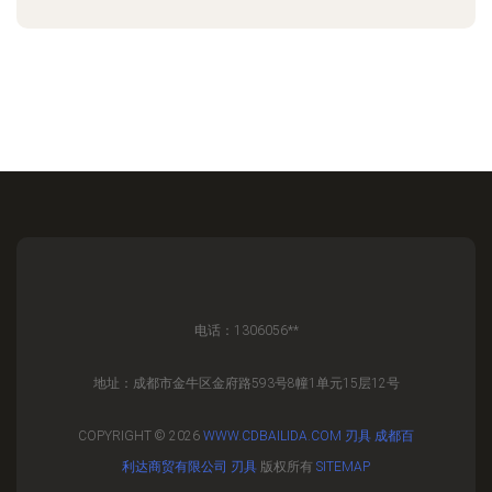
电话：1306056**
地址：成都市金牛区金府路593号8幢1单元15层12号
COPYRIGHT © 2026
WWW.CDBAILIDA.COM
刃具
成都百
利达商贸有限公司
刃具
版权所有
SITEMAP