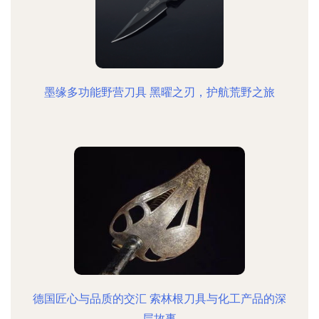
墨缘多功能野营刀具 黑曜之刃，护航荒野之旅
德国匠心与品质的交汇 索林根刀具与化工产品的深
层故事