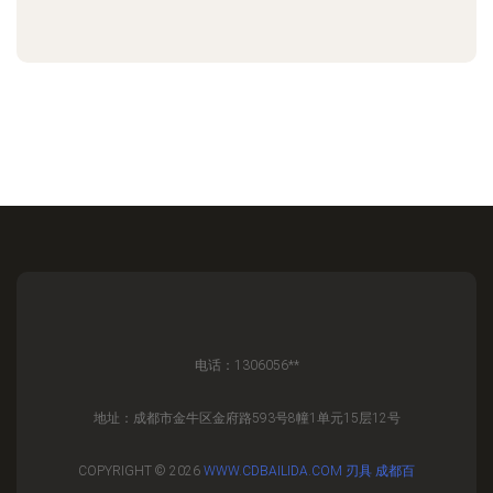
电话：1306056**
地址：成都市金牛区金府路593号8幢1单元15层12号
COPYRIGHT © 2026
WWW.CDBAILIDA.COM
刃具
成都百