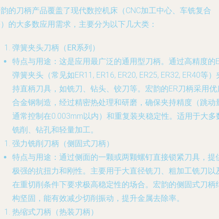
宏韵的刀柄产品覆盖了现代数控机床（CNC加工中心、车铣复合
等）的大多数应用需求，主要分为以下几大类：
弹簧夹头刀柄（ER系列）
特点与用途
：这是应用最广泛的通用型刀柄。通过高精度的E
弹簧夹头（常见如ER11, ER16, ER20, ER25, ER32, ER40等
持直柄刀具，如铣刀、钻头、铰刀等。宏韵的ER刀柄采用优
合金钢制造，经过精密热处理和研磨，确保夹持精度（跳动
通常控制在0.003mm以内）和重复装夹稳定性。适用于大多
铣削、钻孔和轻量加工。
强力铣削刀柄（侧固式刀柄）
特点与用途
：通过侧面的一颗或两颗螺钉直接锁紧刀具，提
极强的抗扭力和刚性。主要用于大直径铣刀、粗加工铣刀以
在重切削条件下要求极高稳定性的场合。宏韵的侧固式刀柄
构坚固，能有效减少切削振动，提升金属去除率。
热缩式刀柄（热装刀柄）