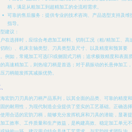
柄，满足从粗加工到超精加工的全流程需求。
可靠的售后服务
：提供专业的技术咨询、产品选型支持及维
指导。
选型建议
：
用户在选择时，应综合考虑
加工材料、切削工况（粗/精加工、高速
重切削）、机床主轴类型、刀具类型及尺寸、以及精度和预算要
求
。例如，常规加工可选ER或侧固式刀柄；追求极致精度和表面
量的高速精加工，则热缩刀柄是首选；对于易振动的长悬伸加工
液压刀柄能发挥其减振优势。
三、
上海宏韵刀刃具的刀柄产品系列，以其全面的品类、可靠的精度
坚固的耐用性，为现代制造企业提供了坚实的工艺基础。正确选
和使用合适的宏韵刀柄，能够充分发挥机床和刀具的潜能，显著
升加工效率、工件质量和生产效益，是构建高效、稳定加工单元
可或缺的一环。建议用户结合具体工艺需求，与宏韵技术团队沟