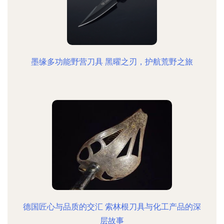
墨缘多功能野营刀具 黑曜之刃，护航荒野之旅
德国匠心与品质的交汇 索林根刀具与化工产品的深
层故事