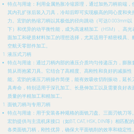
特点与用途
：利用金属热胀冷缩原理，通过加热刀柄前端，
其内孔扩张后装入刀具，冷却后即可实现极高的同心度和夹
力。宏韵的热缩刀柄以其极低的径向跳动（可达0.003mm以
下）和优异的动平衡性能，成为高速精加工（HSM）、高光
面加工和硬质材料加工的理想选择，尤其适用于精密模具、
空航天零部件加工。
液压式刀柄
特点与用途
：通过刀柄内部的液压介质均匀传递压力，膨胀
筒从而抱紧刀具。它结合了高精度、高刚性和良好的减振性
能。宏韵的液压刀柄操作简便，能有效吸收切削振动，延长
具寿命，特别适用于深孔加工、长悬伸加工以及需要良好表
质量的半精加工和精加工。
面铣刀柄与专用刀柄
特点与用途
：用于安装各种规格的面铣刀盘、三面刃铣刀等
宏韵提供与主流机床接口（如BT, CAT, HSK, DIN等）相匹配
各类面铣刀柄，刚性优异，确保大平面铣削的效率和稳定性