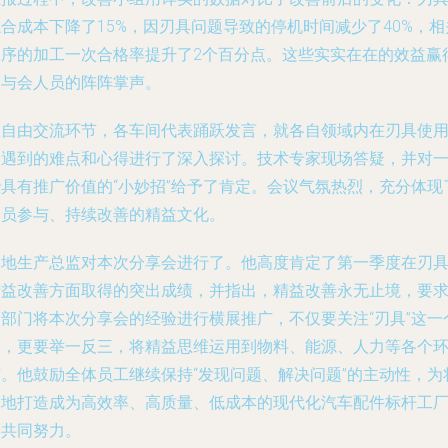
合成本下降了15%，因刃具问题导致的停机时间减少了40%，相
工序的加工一次合格率提升了2个百分点。这些实实在在的效益赢
了与会人员的阵阵掌声。
在自由交流环节，各车间代表踊跃发言，就各自领域内在刃具使
中遇到的难点和心得进行了深入探讨。技术专家现场答疑，并对
些具有推广价值的“小妙招”给予了肯定。会议气氛热烈，充分体现
全员参与、持续改善的精益文化。
基地生产总监对本次分享会进行了。他高度肯定了第一季度在刃
精益改善方面取得的突出成绩，并指出，精益改善永无止境，要
各部门将本次分享会的经验进行横展推广，不仅要关注“刃具”这一
点，更要举一反三，将精益思维运用到物料、能源、人力等各个
节。他鼓励全体员工继续保持“发现问题、解决问题”的主动性，为
基地打造成为高效率、高质量、低成本的现代化汽车配件标杆工
而共同努力。