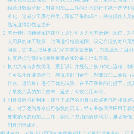
组通过数据分析，对常用加工工序的刃具进行了统一选型和
准化。这减少了库存种类，降低了采购成本，并使操作人员
熟练度得以快速提升。
寿命管理与预警系统建立
：通过引入刃具寿命管理系统，对
支刃具的加工数量、时间进行精确追踪。设定合理的寿命预
阈值，变“事后损坏更换”为“事前预警更换”，有效避免了因刃
过度磨损导致的批量质量事故和设备非计划停机。
换刀流程与参数优化
：重新设计并规范了换刀作业流程，制
了可视化作业指导书。与技术部门合作，对部分加工参数（
转速、进给量）进行了优化试验，在保证质量的前提下，提
了单支刃具的加工效率，延长了有效使用寿命。
刃具修磨与再利用
：建立了规范的刃具报废鉴定流程和修磨
道。对于达到寿命但可修复的刃具，经专业修磨后应用于精
要求稍低的粗加工工序，实现了资源的阶梯利用，显著降低
刃具消耗成本。
汇报过程中，改善小组用详实的数据对比了改善前后的变化：刃