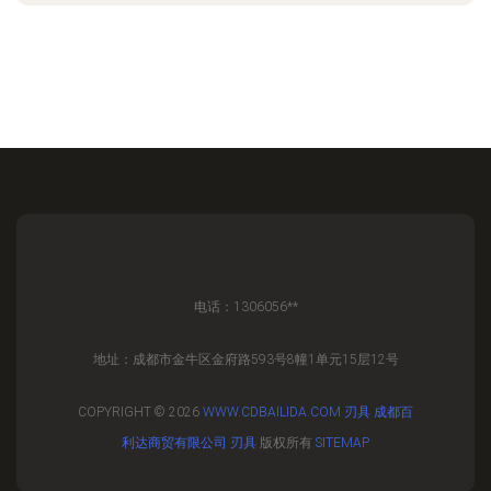
电话：1306056**
地址：成都市金牛区金府路593号8幢1单元15层12号
COPYRIGHT © 2026
WWW.CDBAILIDA.COM
刃具
成都百
利达商贸有限公司
刃具
版权所有
SITEMAP