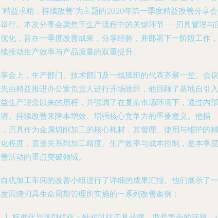
“精益求精，持续改善”为主题的2020年第一季度精益改善分享
功举行。本次分享会聚焦于生产流程中的关键环节——刃具管理与
用优化，旨在一季度改善成果，分享经验，并部署下一阶段工作
持续推动生产效率与产品质量的双重提升。
分享会上，生产部门、技术部门及一线班组的代表齐聚一堂。会
首先由精益推进办公室负责人进行开场致辞，他回顾了基地自引
精益生产理念以来的历程，并强调了在复杂市场环境下，通过内
挖潜、持续改善来降本增效、增强核心竞争力的重要意义。他指
出，刃具作为金属切削加工的核心耗材，其管理、使用与维护的
细化程度，直接关系到加工精度、生产效率与成本控制，是本季
改善活动的重点突破领域。
来自机加工车间的改善小组进行了详细的成果汇报。他们展示了
季度围绕刃具生命周期管理所实施的一系列改善案例：
标准化与选型优化
：针对以往刃具品牌、型号繁杂的问题，